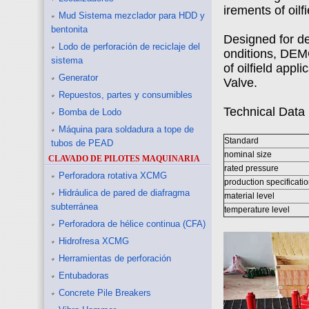
irements of oilf
Mud Sistema mezclador para HDD y
bentonita
Designed for de
Lodo de perforación de reciclaje del
onditions, DEM
sistema
of oilfield app
Generator
Valve.
Repuestos, partes y consumibles
Technical Data
Bomba de Lodo
Máquina para soldadura a tope de
Standard
tubos de PEAD
nominal size
CLAVADO DE PILOTES MAQUINARIA
rated pressure
Perforadora rotativa XCMG
production specificatio
Hidráulica de pared de diafragma
material level
subterránea
temperature level
Perforadora de hélice continua (CFA)
Hidrofresa XCMG
Herramientas de perforación
Entubadoras
Concrete Pile Breakers