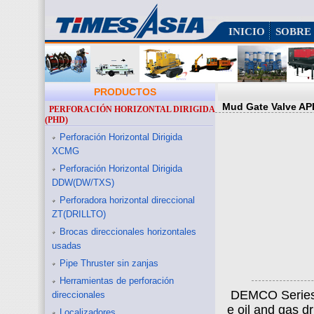
INICIO
SOBRE
PRODUCTOS
Mud Gate Valve AP
PERFORACIÓN HORIZONTAL DIRIGIDA
(PHD)
Perforación Horizontal Dirigida
XCMG
Perforación Horizontal Dirigida
DDW(DW/TXS)
Perforadora horizontal direccional
ZT(DRILLTO)
Brocas direccionales horizontales
usadas
Pipe Thruster sin zanjas
Herramientas de perforación
DEMCO Series 
direccionales
e oil and gas dr
Localizadores