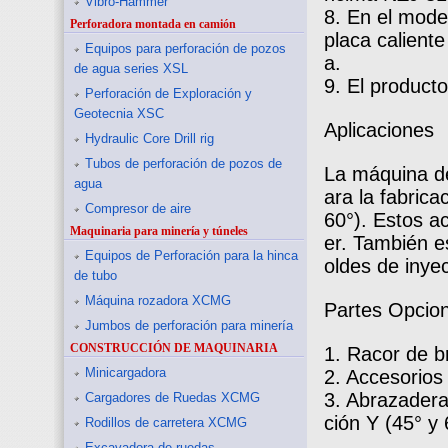
Vibro-Hammer
8. En el model
Perforadora montada en camión
placa caliente
Equipos para perforación de pozos
a.
de agua series XSL
9. El product
Perforación de Exploración y
Geotecnia XSC
Aplicaciones
Hydraulic Core Drill rig
Tubos de perforación de pozos de
La máquina de
agua
ara la fabrica
Compresor de aire
60°). Estos a
Maquinaria para minería y túneles
er. También e
Equipos de Perforación para la hinca
oldes de inye
de tubo
Máquina rozadora XCMG
Partes Opcio
Jumbos de perforación para minería
CONSTRUCCIÓN DE MAQUINARIA
1. Racor de b
Minicargadora
2. Accesorios
3. Abrazadera
Cargadores de Ruedas XCMG
ción Y (45° y 
Rodillos de carretera XCMG
Excavadora de ruedas