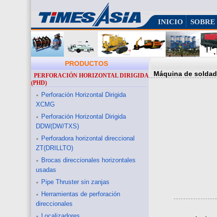
INICIO
SOBRE
PRODUCTOS
Máquina de soldadu
PERFORACIÓN HORIZONTAL DIRIGIDA
(PHD)
Perforación Horizontal Dirigida
XCMG
Perforación Horizontal Dirigida
DDW(DW/TXS)
Perforadora horizontal direccional
ZT(DRILLTO)
Brocas direccionales horizontales
usadas
Pipe Thruster sin zanjas
Herramientas de perforación
direccionales
Localizadores