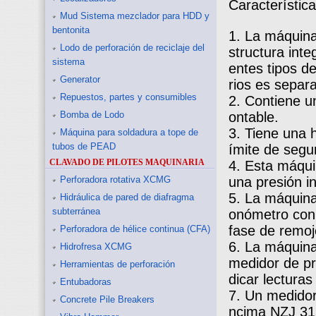
Característic
Mud Sistema mezclador para HDD y
bentonita
1. La máquina
Lodo de perforación de reciclaje del
structura inte
sistema
entes tipos d
Generator
rios es separ
Repuestos, partes y consumibles
2. Contiene u
Bomba de Lodo
ontable.
3. Tiene una h
Máquina para soldadura a tope de
tubos de PEAD
ímite de segu
CLAVADO DE PILOTES MAQUINARIA
4. Esta máqui
Perforadora rotativa XCMG
una presión in
5. La máquina
Hidráulica de pared de diafragma
subterránea
onómetro con 
fase de remoj
Perforadora de hélice continua (CFA)
6. La máquina
Hidrofresa XCMG
medidor de pr
Herramientas de perforación
dicar lecturas
Entubadoras
7. Un medidor 
Concrete Pile Breakers
ncima NZJ 31