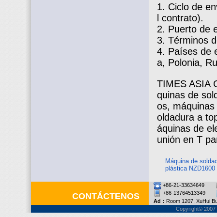
1. Ciclo de en
l contrato).
2. Puerto de 
3. Términos d
4. Países de 
a, Polonia, R
TIMES ASIA G
quinas de sold
os, máquinas 
oldadura a to
áquinas de el
unión en T pa
Máquina de soldad
plástica NZD1600
+86-21-33634649
+86-13764513349
CONTÁCTENOS
Ad：
Room 1207, XuHui Bu
Copyright© 2007-