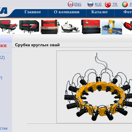
Главное
О компании
Каталог
Фот
Срубка круглых свай
НОЕ
XZ)
П
стки