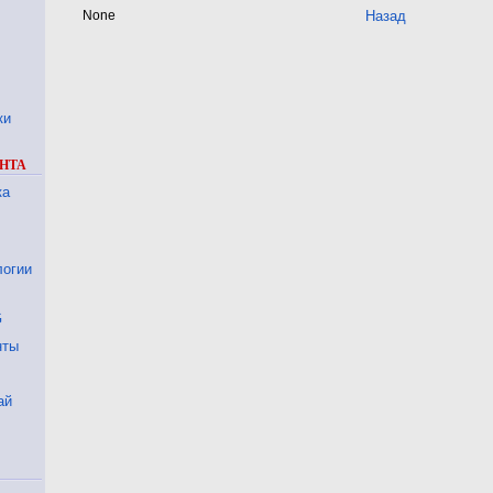
None
Назад
ки
НТА
ка
логии
G
нты
ай