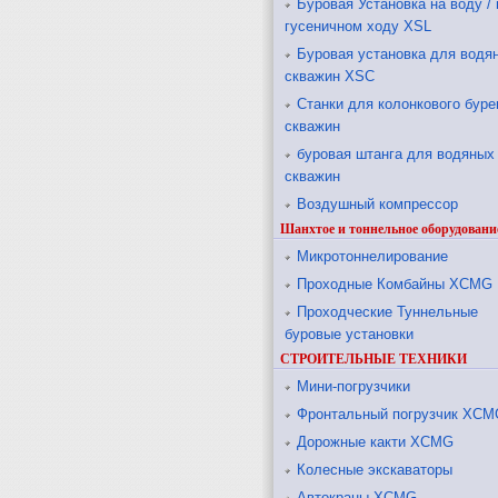
Буровая Установка на воду / 
гусеничном ходу XSL
Буровая установка для водя
скважин XSC
Станки для колонкового буре
скважин
буровая штанга для водяных
скважин
Воздушный компрессор
Шанхтое и тоннельное оборудовани
Микротоннелирование
Проходные Комбайны XCMG
Проходческие Туннельные
буровые установки
СТРОИТЕЛЬНЫЕ ТЕХНИКИ
Мини-погрузчики
Фронтальный погрузчик XCM
Дорожные какти XCMG
Колесные экскаваторы
Автокраны XCMG