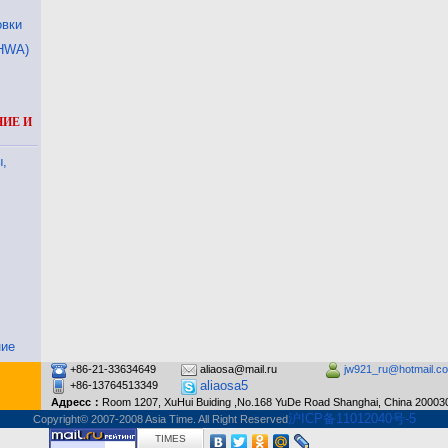
овки
HWA)
ИЕ И
,
ние
+86-21-33634649
aliaosa@mail.ru
jw921_ru@hotmail.c
aliaosa5
+86-13764513349
Адресс：
Room 1207, XuHui Buiding ,No.168 YuDe Road Shanghai, China 20003
沪ICP备11012040号-5
Copyright© 2007-2008 Asia Time. All Right Reserved
TIMES