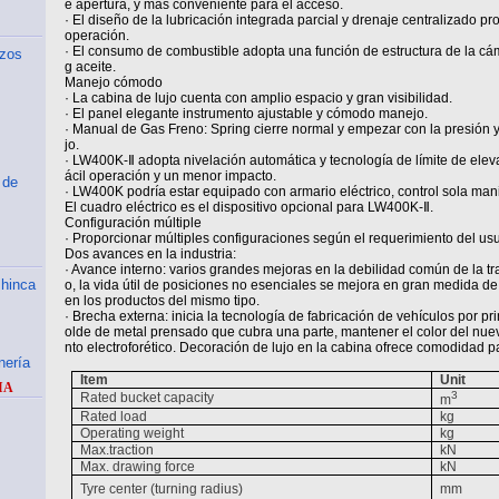
e apertura, y más conveniente para el acceso.
· El diseño de la lubricación integrada parcial y drenaje centralizado p
operación.
· El consumo de combustible adopta una función de estructura de la cám
ozos
g aceite.
Manejo cómodo
· La cabina de lujo cuenta con amplio espacio y gran visibilidad.
· El panel elegante instrumento ajustable y cómodo manejo.
· Manual de Gas Freno: Spring cierre normal y empezar con la presión y 
jo.
· LW400K-Ⅱ adopta nivelación automática y tecnología de límite de elev
ácil operación y un menor impacto.
 de
· LW400K podría estar equipado con armario eléctrico, control sola mani
El cuadro eléctrico es el dispositivo opcional para LW400K-Ⅱ.
Configuración múltiple
· Proporcionar múltiples configuraciones según el requerimiento del usu
Dos avances en la industria:
· Avance interno: varios grandes mejoras en la debilidad común de la tr
 hinca
o, la vida útil de posiciones no esenciales se mejora en gran medida de
en los productos del mismo tipo.
· Brecha externa: inicia la tecnología de fabricación de vehículos por p
olde de metal prensado que cubra una parte, mantener el color del nuev
nto electroforético. Decoración de lujo en la cabina ofrece comodidad p
nería
Item
Unit
IA
3
Rated bucket capacity
m
Rated load
kg
Operating weight
kg
Max.traction
kN
Max. drawing force
kN
Tyre center (turning radius)
mm