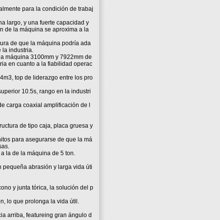
almente para la condición de trabaj
a largo, y una fuerte capacidad y
ción de la máquina se aproxima a la
egura de que la máquina podría ada
 la industria.
 de la máquina 3100mm y 7922mm de
ria en cuanto a la fiabilidad operac
4m3, top de liderazgo entre los pro
superior 10.5s, rango en la industri
e carga coaxial amplificación de l
ructura de tipo caja, placa gruesa y
initos para asegurarse de que la má
sas.
 a la de la máquina de 5 ton.
n pequeña abrasión y larga vida úti
no y junta tórica, la solución del p
, lo que prolonga la vida útil.
ia arriba, featureing gran ángulo d