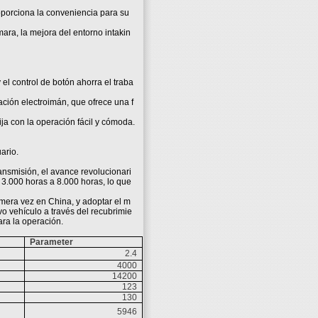
roporciona la conveniencia para su
ara, la mejora del entorno intakin
el control de botón ahorra el traba
ación electroimán, que ofrece una f
ja con la operación fácil y cómoda.
ario.
ansmisión, el avance revolucionari
 3.000 horas a 8.000 horas, lo que
rimera vez en China, y adoptar el m
o vehículo a través del recubrimie
ara la operación.
Parameter
2.4
4000
14200
123
130
5946