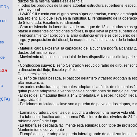
ductos de la misma naturaleza esencial.
· Todos los productos de la serie adoptan estructura superfuerte, especi
HDD y
o HeavyLoad.
· LW400K-II cuenta con el gran peso súper operación, cuerpo de máquin
alta eficiencia, lo que lleva en la industria. El rendimiento de la opera
e del
de 5-tonelada. Excelente rendimiento
· Gran resistencia: la fuerte fuerza de arranque de 13 toneladas se as
ptarse a diferentes condiciones difíciles, lo que lleva la parte superior de
· Funcionamiento fiable: con la larga distancia entre ejes del cuerpo
largo, y posposición del diesel, la máquina está a la cabeza de la indust
es
ión.
· Material carga excesiva: la capacidad de la cuchara podría alcanzar 2.
ductos del mismo nivel.
· Movimiento rápida: el tiempo total de tres dispositivos es sólo la parte 
 de
a.
· Conducción suave: Diseño Centrado y reducido radio de giro, sensor d
a dirección del flujo, flexible y eficiente.
ARIA
De alta resistencia
· Diseño de carga pesada, el bastidor delantero y trasero adoptan la est
alta resistencia.
ma
Las partes estructurales principales adoptan el análisis de elementos f
quina puede adaptarse a varios tipos de condiciones de trabajo peligro
· El peso de la máquina llega a 14,2 toneladas, y la especificación llega
 (CFA)
Larga vida útil
· Posiciones articuladas clave son a prueba de polvo de dos etapas, co
l.
· Lámina duradera y dientes de la cuchara ofrecen una mayor vida útil.
· La tubería hidráulica adopta norma DIN, cierre de dos niveles de 24 ° co
roblema común de fuga.
· La tubería se desgasta fácilmente está equipada con tope de protección
Mantenimiento conveniente
· El capó del motor adopta la puerta lateral grande de deslizamiento hac