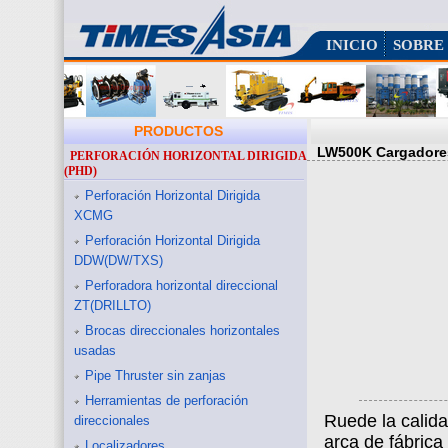
INICIO
SOBRE
PRODUCTOS
LW500K Cargadore
PERFORACIÓN HORIZONTAL DIRIGIDA
(PHD)
Perforación Horizontal Dirigida
XCMG
Perforación Horizontal Dirigida
DDW(DW/TXS)
Perforadora horizontal direccional
ZT(DRILLTO)
Brocas direccionales horizontales
usadas
Pipe Thruster sin zanjas
Herramientas de perforación
Ruede la calid
direccionales
arca de fábrica
Localizadores