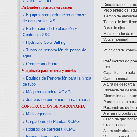
Vibro-Hammer
Dimensión de apare
Perforadora montada en camión
Peso entero del equ
Equipos para perforación de pozos
Tiempo de elevación
de agua series XSL
Tiempo de tres ítem
Base de ejes
Perforación de Exploración y
Mínimo radio de rod
Geotecnia XSC
Votaje nominal
Hydraulic Core Drill rig
Tubos de perforación de pozos de
Velocidad de condu
agua
Parámetros de pro
Compresor de aire
Ítem
Maquinaria para minería y túneles
Capacidad de pala
Equipos de Perforación para la hinca
Carga nominal
de tubo
Altura de descarga
Distancia de desca
Máquina rozadora XCMG
Dimension de apare
Jumbos de perforación para minería
Parámetros de herr
CONSTRUCCIÓN DE MAQUINARIA
Parámetros de her
Anchura propulsiva 
Minicargadora
Grado de giro horizo
Cargadores de Ruedas XCMG
Grado oscilante
Rodillos de carretera XCMG
Altura salvadora co
Excavadora de ruedas
Voltaje nominal