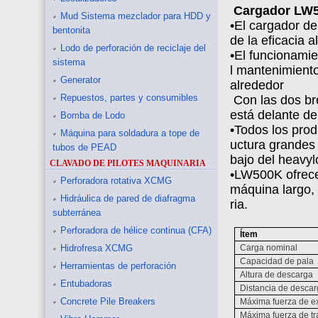
Cargador LW5
Mud Sistema mezclador para HDD y
•El cargador de
bentonita
de la eficacia 
Lodo de perforación de reciclaje del
•El funcionamien
sistema
l mantenimiento
Generator
alrededor
Repuestos, partes y consumibles
Con las dos bre
está delante de
Bomba de Lodo
•Todos los prod
Máquina para soldadura a tope de
uctura grandes 
tubos de PEAD
bajo del heavy
CLAVADO DE PILOTES MAQUINARIA
•LW500K ofrece
Perforadora rotativa XCMG
máquina largo, y
Hidráulica de pared de diafragma
ria.
subterránea
Perforadora de hélice continua (CFA)
Ítem
Hidrofresa XCMG
Carga nominal
Capacidad de pala
Herramientas de perforación
Altura de descarga
Entubadoras
Distancia de desca
Concrete Pile Breakers
Máxima fuerza de e
Máxima fuerza de tr