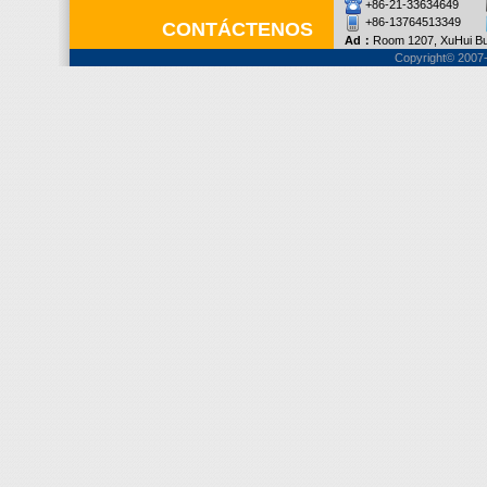
+86-21-33634649
+86-13764513349
CONTÁCTENOS
Ad：
Room 1207, XuHui Bu
Copyright© 2007-